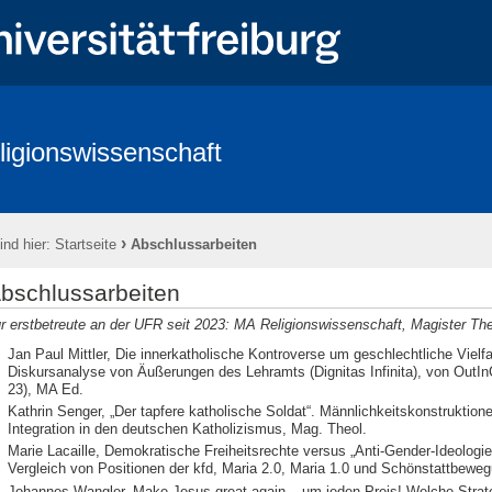
ligionswissenschaft
d Lehre
Abschlussarbeiten
Für Studieninteressierte
Kontakt
›
ind hier:
Startseite
Abschlussarbeiten
bschlussarbeiten
r erstbetreute an der UFR seit 2023: MA Religionswissenschaft, Magister Th
Jan Paul Mittler, Die innerkatholische Kontroverse um geschlechtliche Vielf
Diskursanalyse von Äußerungen des Lehramts (Dignitas Infinita), von Out
23), MA Ed.
Kathrin Senger, „Der tapfere katholische Soldat“. Männlichkeitskonstruktion
Integration in den deutschen Katholizismus, Mag. Theol.
Marie Lacaille, Demokratische Freiheitsrechte versus „Anti-Gender-Ideologi
Vergleich von Positionen der kfd, Maria 2.0, Maria 1.0 und Schönstattbewe
Johannes Wangler, Make Jesus great again – um jeden Preis! Welche Strateg