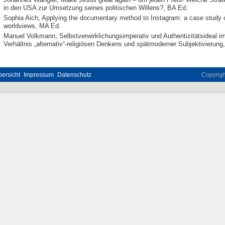
in den USA zur Umsetzung seines politischen Willens?, BA Ed.
Sophia Aich, Applying the documentary method to Instagram: a case study of
worldviews, MA Ed.
Manuel Volkmann, Selbstverwirklichungsimperativ und Authentizitätsideal i
Verhältnis „alternativ“-religiösen Denkens und spätmoderner Subjektivierun
ersicht
Impressum
Datenschutz
Copyrig