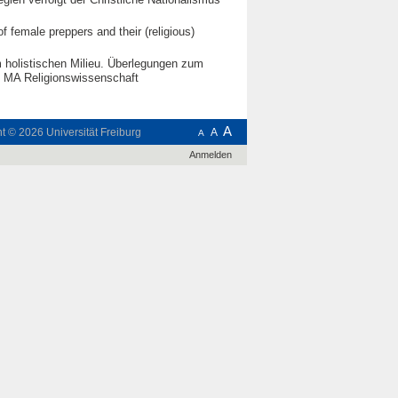
 female preppers and their (religious)
m holistischen Milieu. Überlegungen zum
g, MA Religionswissenschaft
A
ht © 2026
Universität Freiburg
A
A
Anmelden