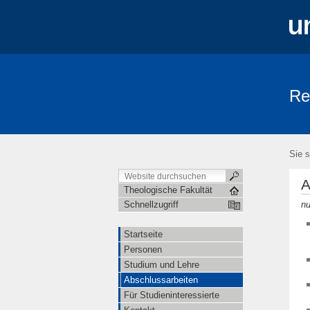
Re
Startseite
Personen
Studium un
Sie s
A
Theologische Fakultät
nu
Schnellzugriff
Startseite
Personen
Studium und Lehre
Abschlussarbeiten
Für Studieninteressierte