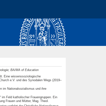
eologie; BA/MA of Education
alt. Eine wissenssoziologische
InChurch e.V. und des Synodalen Wegs (2019–
en im Nationalsozialismus und ihre
e“ im Feld katholischer Frauengruppen. Ein
gung Frauen und Mütter, Mag. Theol.
ien verfolgt der Christliche Nationalismus